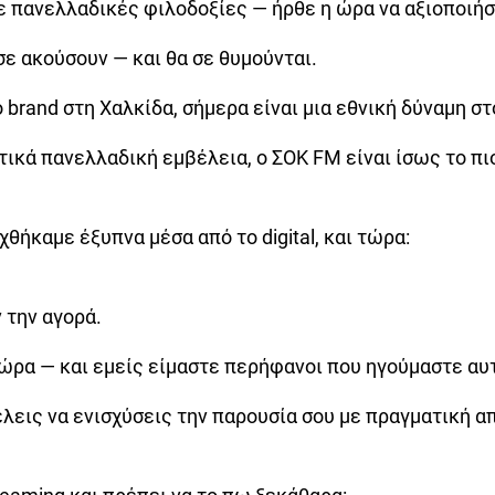
 με πανελλαδικές φιλοδοξίες — ήρθε η ώρα να αξιοποιή
σε ακούσουν — και θα σε θυμούνται.
brand στη Χαλκίδα, σήμερα είναι μια εθνική δύναμη στ
κά πανελλαδική εμβέλεια, ο ΣΟΚ FM είναι ίσως το πιο 
θήκαμε έξυπνα μέσα από το digital, και τώρα:
 την αγορά.
ώρα — και εμείς είμαστε περήφανοι που ηγούμαστε αυ
θέλεις να ενισχύσεις την παρουσία σου με πραγματική 