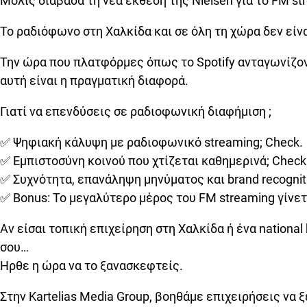
Μόλις διάβασα τη νέα έκθεση της Nielsen για το FM st
Το ραδιόφωνο στη Χαλκίδα και σε όλη τη χώρα δεν είνα
Την ώρα που πλατφόρμες όπως το Spotify ανταγωνίζον
αυτή είναι η πραγματική διαφορά.
Γιατί να επενδύσεις σε ραδιοφωνική διαφήμιση ;
✅ Ψηφιακή κάλυψη με ραδιοφωνικό streaming; Check.
✅ Εμπιστοσύνη κοινού που χτίζεται καθημερινά; Check
✅ Συχνότητα, επανάληψη μηνύματος και brand recogniti
✅ Bonus: Το μεγαλύτερο μέρος του FM streaming γίνετα
Αν είσαι τοπική επιχείρηση στη Χαλκίδα ή ένα national
σου…
Ήρθε η ώρα να το ξανασκεφτείς.
Στην Kartelias Media Group, βοηθάμε επιχειρήσεις να 